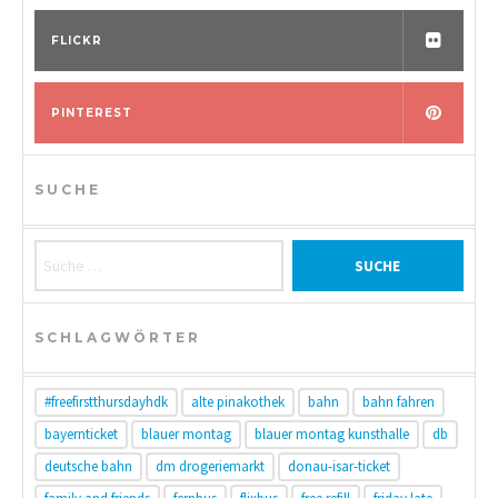
FLICKR
PINTEREST
SUCHE
Suche nach:
SCHLAGWÖRTER
#freefirstthursdayhdk
alte pinakothek
bahn
bahn fahren
bayernticket
blauer montag
blauer montag kunsthalle
db
deutsche bahn
dm drogeriemarkt
donau-isar-ticket