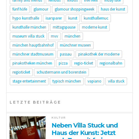
family and friends
fernbus
flixbus
free refill
friday late
fünf höfe
glamour
glamour shoppingweek
haus der kunst
hypo kunsthalle
isarsparer
kunst
kunsthallemuc
kunsthalle münchen
mittagspause
moderne kunst
museum villa stuck
mvv
münchen
münchen hauptbahnhof
münchner museen
münchner stadtmuseum
passau
pinakothek der moderne
pinakotheken münchen
pizza
regio-ticket
regionalbahn
regioticket
schustermann und borenstein
stage entertainment
typisch münchen
vapiano
villa stuck
LETZTE BEITRÄGE
KULTUR
Neben Villa Stuck und
Haus der Kunst: Jetzt