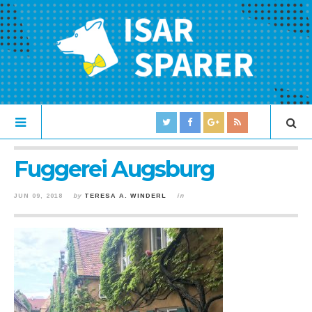
Fuggerei Augsburg
JUN 09, 2018
by
TERESA A. WINDERL
in