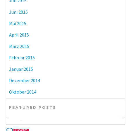
Juli 2015
Juni 2015
Mai 2015
April 2015
März 2015
Februar 2015
Januar 2015
Dezember 2014
Oktober 2014
FEATURED POSTS
BÜCHER
KULTUR
BÜCHER
eBook-Reader im Vergleich: Tolino vs.
Münchner Museen mit freiem Eintritt
DIY-Adventskalender zum kleinen Preis