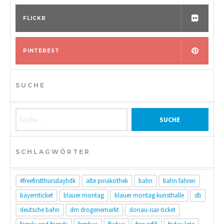
FLICKR
PINTEREST
SUCHE
Suche nach:
SCHLAGWÖRTER
#freefirstthursdayhdk
alte pinakothek
bahn
bahn fahren
bayernticket
blauer montag
blauer montag kunsthalle
db
deutsche bahn
dm drogeriemarkt
donau-isar-ticket