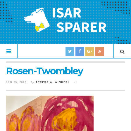
Rosen-Twombley
JAN 25, 2023
by
TERESA A. WINDERL
in