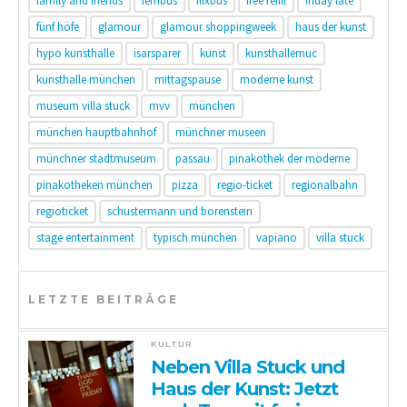
family and friends
fernbus
flixbus
free refill
friday late
fünf höfe
glamour
glamour shoppingweek
haus der kunst
hypo kunsthalle
isarsparer
kunst
kunsthallemuc
kunsthalle münchen
mittagspause
moderne kunst
museum villa stuck
mvv
münchen
münchen hauptbahnhof
münchner museen
münchner stadtmuseum
passau
pinakothek der moderne
pinakotheken münchen
pizza
regio-ticket
regionalbahn
regioticket
schustermann und borenstein
stage entertainment
typisch münchen
vapiano
villa stuck
LETZTE BEITRÄGE
KULTUR
Neben Villa Stuck und
Haus der Kunst: Jetzt