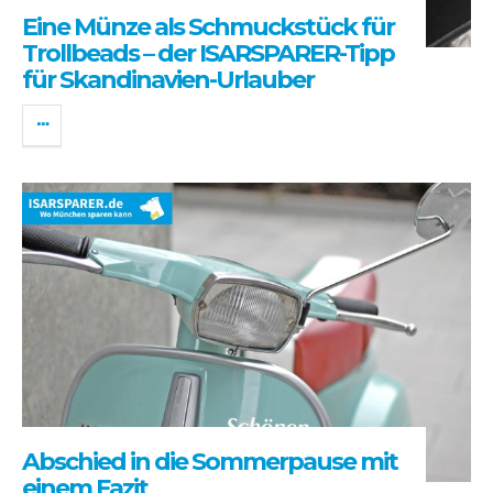
Eine Münze als Schmuckstück für
Trollbeads – der ISARSPARER-Tipp
für Skandinavien-Urlauber
Abschied in die Sommerpause mit
einem Fazit