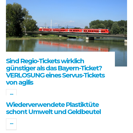
Sind Regio-Tickets wirklich
günstiger als das Bayern-Ticket?
VERLOSUNG eines Servus-Tickets
von agilis
Wiederverwendete Plastiktüte
schont Umwelt und Geldbeutel