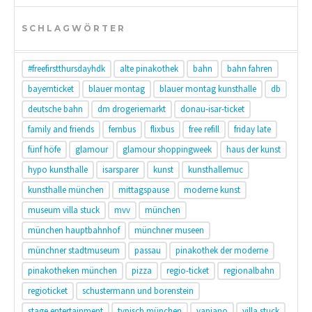
SCHLAGWÖRTER
#freefirstthursdayhdk
alte pinakothek
bahn
bahn fahren
bayernticket
blauer montag
blauer montag kunsthalle
db
deutsche bahn
dm drogeriemarkt
donau-isar-ticket
family and friends
fernbus
flixbus
free refill
friday late
fünf höfe
glamour
glamour shoppingweek
haus der kunst
hypo kunsthalle
isarsparer
kunst
kunsthallemuc
kunsthalle münchen
mittagspause
moderne kunst
museum villa stuck
mvv
münchen
münchen hauptbahnhof
münchner museen
münchner stadtmuseum
passau
pinakothek der moderne
pinakotheken münchen
pizza
regio-ticket
regionalbahn
regioticket
schustermann und borenstein
stage entertainment
typisch münchen
vapiano
villa stuck