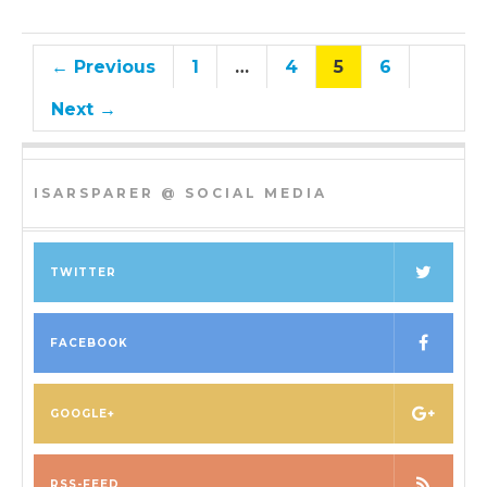
← Previous
1
…
4
5
6
Next →
ISARSPARER @ SOCIAL MEDIA
TWITTER
FACEBOOK
GOOGLE+
RSS-FEED