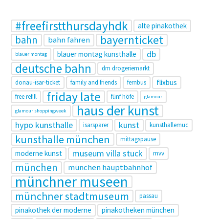
#freefirstthursdayhdk
alte pinakothek
bayernticket
bahn
bahn fahren
db
blauer montag kunsthalle
blauer montag
deutsche bahn
dm drogeriemarkt
flixbus
donau-isar-ticket
family and friends
fernbus
friday late
free refill
fünf höfe
glamour
haus der kunst
glamour shoppingweek
hypo kunsthalle
kunst
isarsparer
kunsthallemuc
kunsthalle münchen
mittagspause
museum villa stuck
moderne kunst
mvv
münchen
münchen hauptbahnhof
münchner museen
münchner stadtmuseum
passau
pinakothek der moderne
pinakotheken münchen