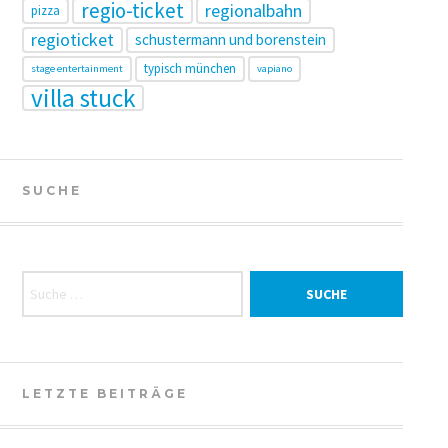
regio-ticket
regionalbahn
pizza
regioticket
schustermann und borenstein
typisch münchen
stage entertainment
vapiano
villa stuck
SUCHE
Suche nach:
LETZTE BEITRÄGE