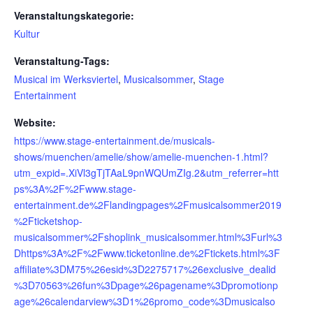
Veranstaltungskategorie:
Kultur
Veranstaltung-Tags:
Musical im Werksviertel
,
Musicalsommer
,
Stage
Entertainment
Website:
https://www.stage-entertainment.de/musicals-
shows/muenchen/amelie/show/amelie-muenchen-1.html?
utm_expid=.XiVl3gTjTAaL9pnWQUmZIg.2&utm_referrer=htt
ps%3A%2F%2Fwww.stage-
entertainment.de%2Flandingpages%2Fmusicalsommer2019
%2Fticketshop-
musicalsommer%2Fshoplink_musicalsommer.html%3Furl%3
Dhttps%3A%2F%2Fwww.ticketonline.de%2Ftickets.html%3F
affiliate%3DM75%26esid%3D2275717%26exclusive_dealid
%3D70563%26fun%3Dpage%26pagename%3Dpromotionp
age%26calendarview%3D1%26promo_code%3Dmusicalso