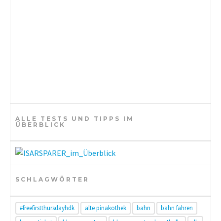
ALLE TESTS UND TIPPS IM
ÜBERBLICK
SCHLAGWÖRTER
#freefirstthursdayhdk
alte pinakothek
bahn
bahn fahren