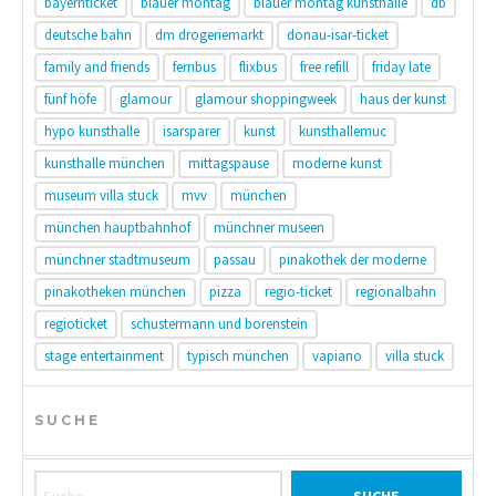
bayernticket
blauer montag
blauer montag kunsthalle
db
deutsche bahn
dm drogeriemarkt
donau-isar-ticket
family and friends
fernbus
flixbus
free refill
friday late
fünf höfe
glamour
glamour shoppingweek
haus der kunst
hypo kunsthalle
isarsparer
kunst
kunsthallemuc
kunsthalle münchen
mittagspause
moderne kunst
museum villa stuck
mvv
münchen
münchen hauptbahnhof
münchner museen
münchner stadtmuseum
passau
pinakothek der moderne
pinakotheken münchen
pizza
regio-ticket
regionalbahn
regioticket
schustermann und borenstein
stage entertainment
typisch münchen
vapiano
villa stuck
SUCHE
Suche nach: