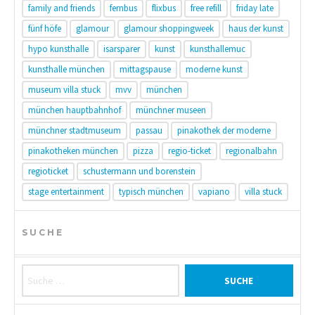
family and friends
fernbus
flixbus
free refill
friday late
fünf höfe
glamour
glamour shoppingweek
haus der kunst
hypo kunsthalle
isarsparer
kunst
kunsthallemuc
kunsthalle münchen
mittagspause
moderne kunst
museum villa stuck
mvv
münchen
münchen hauptbahnhof
münchner museen
münchner stadtmuseum
passau
pinakothek der moderne
pinakotheken münchen
pizza
regio-ticket
regionalbahn
regioticket
schustermann und borenstein
stage entertainment
typisch münchen
vapiano
villa stuck
SUCHE
Suche nach: