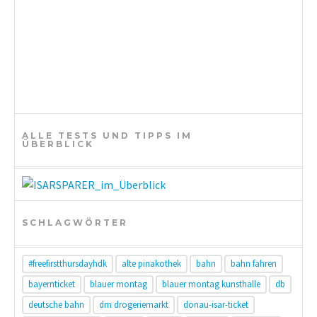
n
ALLE TESTS UND TIPPS IM
ÜBERBLICK
SCHLAGWÖRTER
#freefirstthursdayhdk
alte pinakothek
bahn
bahn fahren
bayernticket
blauer montag
blauer montag kunsthalle
db
deutsche bahn
dm drogeriemarkt
donau-isar-ticket