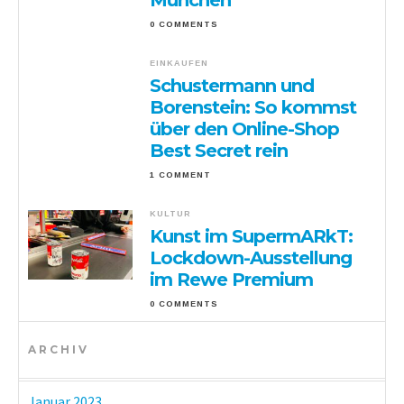
0 COMMENTS
EINKAUFEN
Schustermann und
Borenstein: So kommst
über den Online-Shop
Best Secret rein
1 COMMENT
KULTUR
Kunst im SupermARkT:
Lockdown-Ausstellung
im Rewe Premium
0 COMMENTS
ARCHIV
Januar 2023