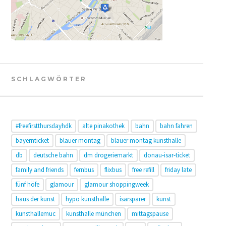
SCHLAGWÖRTER
#freefirstthursdayhdk
alte pinakothek
bahn
bahn fahren
bayernticket
blauer montag
blauer montag kunsthalle
db
deutsche bahn
dm drogeriemarkt
donau-isar-ticket
family and friends
fernbus
flixbus
free refill
friday late
fünf höfe
glamour
glamour shoppingweek
haus der kunst
hypo kunsthalle
isarsparer
kunst
kunsthallemuc
kunsthalle münchen
mittagspause