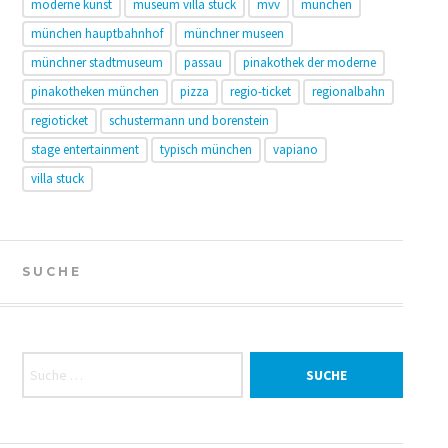
moderne kunst
museum villa stuck
mvv
münchen
münchen hauptbahnhof
münchner museen
münchner stadtmuseum
passau
pinakothek der moderne
pinakotheken münchen
pizza
regio-ticket
regionalbahn
regioticket
schustermann und borenstein
stage entertainment
typisch münchen
vapiano
villa stuck
SUCHE
Suche nach: