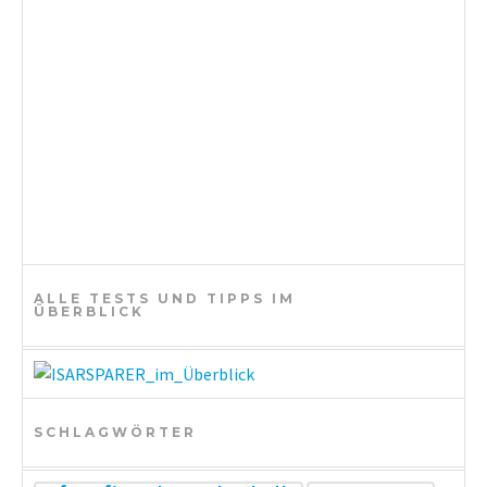
i
o
n
ALLE TESTS UND TIPPS IM
ÜBERBLICK
SCHLAGWÖRTER