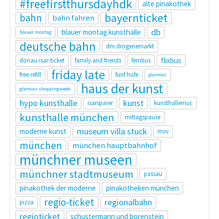
#freefirstthursdayhdk
alte pinakothek
bayernticket
bahn
bahn fahren
db
blauer montag kunsthalle
blauer montag
deutsche bahn
dm drogeriemarkt
flixbus
donau-isar-ticket
family and friends
fernbus
friday late
free refill
fünf höfe
glamour
haus der kunst
glamour shoppingweek
hypo kunsthalle
kunst
isarsparer
kunsthallemuc
kunsthalle münchen
mittagspause
museum villa stuck
moderne kunst
mvv
münchen
münchen hauptbahnhof
münchner museen
münchner stadtmuseum
passau
pinakothek der moderne
pinakotheken münchen
regio-ticket
regionalbahn
pizza
regioticket
schustermann und borenstein