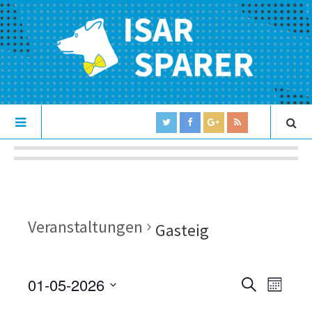
Veranstaltungen
Gasteig
01-05-2026
V
V
S
M
U
e
S
O
e
C