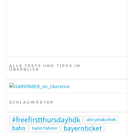
ALLE TESTS UND TIPPS IM
ÜBERBLICK
SCHLAGWÖRTER
#freefirstthursdayhdk
alte pinakothek
bayernticket
bahn
bahn fahren