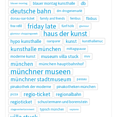
db
blauer montag kunsthalle
blauer montag
deutsche bahn
dm drogeriemarkt
flixbus
donau-isar-ticket
family and friends
fernbus
friday late
free refill
fünf höfe
glamour
haus der kunst
glamour shoppingweek
hypo kunsthalle
kunst
isarsparer
kunsthallemuc
kunsthalle münchen
mittagspause
museum villa stuck
moderne kunst
mvv
münchen
münchen hauptbahnhof
münchner museen
münchner stadtmuseum
passau
pinakothek der moderne
pinakotheken münchen
regio-ticket
regionalbahn
pizza
regioticket
schustermann und borenstein
typisch münchen
stage entertainment
vapiano