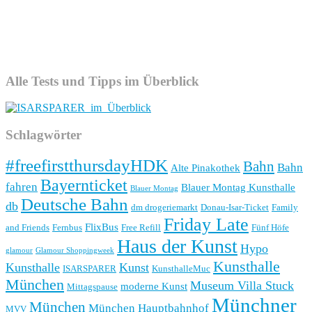
Alle Tests und Tipps im Überblick
Schlagwörter
#freefirstthursdayHDK
Bahn
Bahn
Alte Pinakothek
Bayernticket
fahren
Blauer Montag Kunsthalle
Blauer Montag
Deutsche Bahn
db
dm drogeriemarkt
Donau-Isar-Ticket
Family
Friday Late
FlixBus
and Friends
Fernbus
Free Refill
Fünf Höfe
Haus der Kunst
Hypo
glamour
Glamour Shoppingweek
Kunsthalle
Kunsthalle
Kunst
ISARSPARER
KunsthalleMuc
München
Museum Villa Stuck
moderne Kunst
Mittagspause
Münchner
München
München Hauptbahnhof
MVV