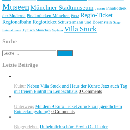
Museen
Münchner Stadtmuseum
Pinakothek
passau
Regio-Ticket
der Moderne
Pinakotheken München
Pizza
Regionalbahn
Regioticket
Schustermann und Borenstein
Stage
Villa Stuck
Typisch München
Entertainment
Vapiano
Suche
Suche
nach:
Letzte Beiträge
Kultur
Neben Villa Stuck und Haus der Kunst: Jetzt auch Tag
mit freiem Eintritt im Lenbachhaus
0 Comments
Unterwegs
Mit dem 9 Euro-Ticket zurück zu jugendlichem
Entdeckungsdrang?
0 Comments
Bloggerleben
Unheimlich schön: Erwin Olaf in der