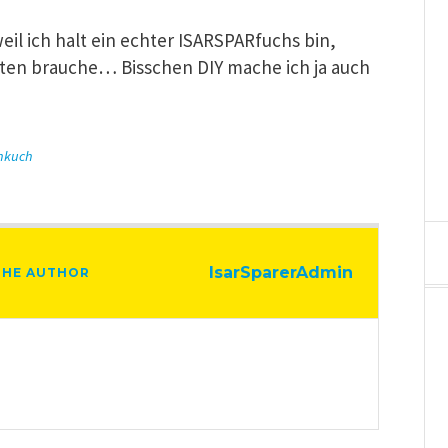
weil ich halt ein echter ISARSPARfuchs bin,
arten brauche… Bisschen DIY mache ich ja auch
nkuch
IsarSparerAdmin
THE AUTHOR