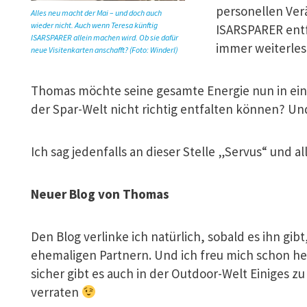
personellen Ver
Alles neu macht der Mai – und doch auch
wieder nicht. Auch wenn Teresa künftig
ISARSPARER entfo
ISARSPARER allein machen wird. Ob sie dafür
immer weiterle
neue Visitenkarten anschafft? (Foto: Winderl)
Thomas möchte seine gesamte Energie nun in ein ne
der Spar-Welt nicht richtig entfalten können? Un
Ich sag jedenfalls an dieser Stelle „Servus“ und a
Neuer Blog von Thomas
Den Blog verlinke ich natürlich, sobald es ihn gibt
ehemaligen Partnern. Und ich freu mich schon heu
sicher gibt es auch in der Outdoor-Welt Einiges zu
verraten