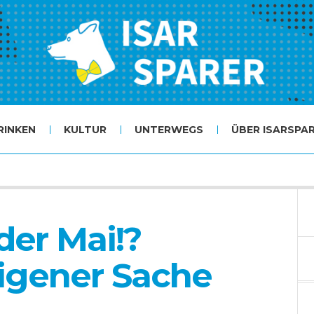
RINKEN
KULTUR
UNTERWEGS
ÜBER ISARSPA
der Mai!?
igener Sache