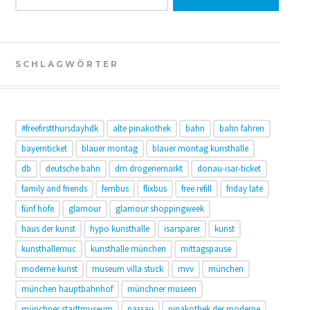
SCHLAGWÖRTER
#freefirstthursdayhdk
alte pinakothek
bahn
bahn fahren
bayernticket
blauer montag
blauer montag kunsthalle
db
deutsche bahn
dm drogeriemarkt
donau-isar-ticket
family and friends
fernbus
flixbus
free refill
friday late
fünf höfe
glamour
glamour shoppingweek
haus der kunst
hypo kunsthalle
isarsparer
kunst
kunsthallemuc
kunsthalle münchen
mittagspause
moderne kunst
museum villa stuck
mvv
münchen
münchen hauptbahnhof
münchner museen
münchner stadtmuseum
passau
pinakothek der moderne