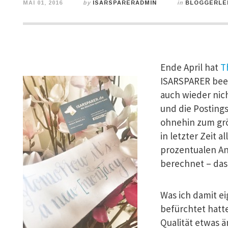
MAI 01, 2016
by
ISARSPARERADMIN
in
BLOGGERLE
Ende April hat
T
ISARSPARER been
auch wieder nich
und die Posting
ohnehin zum grö
in letzter Zeit 
prozentualen Ant
berechnet – das
Was ich damit eig
befürchtet hatt
Qualität etwas ä