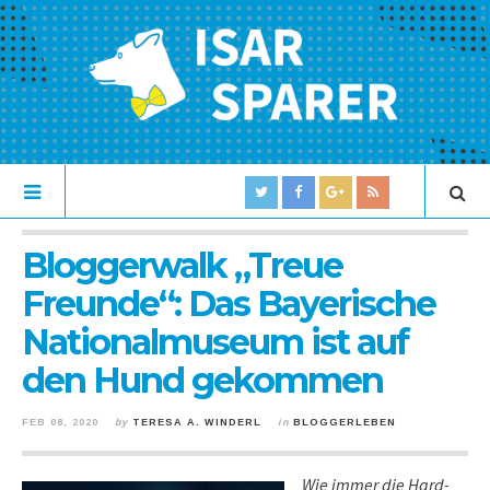
Bloggerwalk „Treue
Freunde“: Das Bayerische
Nationalmuseum ist auf
den Hund gekommen
FEB 08, 2020
by
TERESA A. WINDERL
in
BLOGGERLEBEN
Wie immer die Hard-