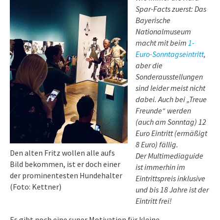
Spar-Facts zuerst: Das
Bayerische
Nationalmuseum
macht mit beim
1-
Euro-Sonntagseintritt
,
aber die
Sonderausstellungen
sind leider meist nicht
dabei. Auch bei „Treue
Freunde“ werden
(auch am Sonntag) 12
Euro Eintritt (ermäßigt
8 Euro) fällig.
Den alten Fritz wollen alle aufs
Der Multimediaguide
Bild bekommen, ist er doch einer
ist immerhin im
der prominentesten Hundehalter
Eintrittspreis inklusive
(Foto: Kettner)
und bis 18 Jahre ist der
Eintritt frei!
Es gibt noch eine super Motivation für kleine