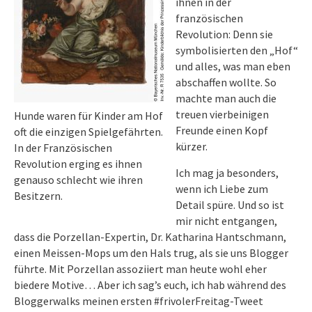
ihnen in der
französischen
Revolution: Denn sie
symbolisierten den „Hof“
und alles, was man eben
abschaffen wollte. So
machte man auch die
treuen vierbeinigen
Hunde waren für Kinder am Hof
Freunde einen Kopf
oft die einzigen Spielgefährten.
kürzer.
In der Französischen
Revolution erging es ihnen
Ich mag ja besonders,
genauso schlecht wie ihren
wenn ich Liebe zum
Besitzern.
Detail spüre. Und so ist
mir nicht entgangen,
dass die Porzellan-Expertin, Dr. Katharina Hantschmann,
einen Meissen-Mops um den Hals trug, als sie uns Blogger
führte. Mit Porzellan assoziiert man heute wohl eher
biedere Motive… Aber ich sag’s euch, ich hab während des
Bloggerwalks meinen ersten #frivolerFreitag-Tweet