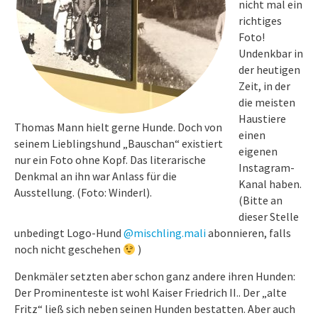
nicht mal ein
richtiges
Foto!
Undenkbar in
der heutigen
Zeit, in der
die meisten
Haustiere
Thomas Mann hielt gerne Hunde. Doch von
einen
seinem Lieblingshund „Bauschan“ existiert
eigenen
nur ein Foto ohne Kopf. Das literarische
Instagram-
Denkmal an ihn war Anlass für die
Kanal haben.
Ausstellung. (Foto: Winderl).
(Bitte an
dieser Stelle
unbedingt Logo-Hund
@mischling.mali
abonnieren, falls
noch nicht geschehen
)
Denkmäler setzten aber schon ganz andere ihren Hunden:
Der Prominenteste ist wohl Kaiser Friedrich II.. Der „alte
Fritz“ ließ sich neben seinen Hunden bestatten. Aber auch