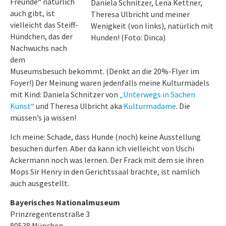
Freunde“ natürlich
Daniela Schnitzer, Lena Kettner,
auch gibt, ist
Theresa Ulbricht und meiner
vielleicht das Steiff-
Wenigkeit (von links), natürlich mit
Hündchen, das der
Hunden! (Foto: Dinca)
Nachwuchs nach
dem
Museumsbesuch bekommt. (Denkt an die 20%-Flyer im
Foyer!) Der Meinung waren jedenfalls meine Kulturmädels
mit Kind: Daniela Schnitzer von
„Unterwegs in Sachen
Kunst“
und Theresa Ulbricht aka
Kulturmadame
. Die
müssen’s ja wissen!
Ich meine: Schade, dass Hunde (noch) keine Ausstellung
besuchen dürfen. Aber da kann ich vielleicht von Uschi
Ackermann noch was lernen. Der Frack mit dem sie ihren
Mops Sir Henry in den Gerichtssaal brachte, ist nämlich
auch ausgestellt.
Bayerisches Nationalmuseum
Prinzregentenstraße 3
80538 München