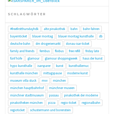
SCHLAGWÖRTER
#freefirstthursdayhdk
alte pinakothek
bahn
bahn fahren
bayernticket
blauer montag
blauer montag kunsthalle
db
deutsche bahn
dm drogeriemarkt
donau-isar-ticket
family and friends
fernbus
flixbus
free refill
friday late
fünf höfe
glamour
glamour shoppingweek
haus der kunst
hypo kunsthalle
isarsparer
kunst
kunsthallemuc
kunsthalle münchen
mittagspause
moderne kunst
museum villa stuck
mvv
münchen
münchen hauptbahnhof
münchner museen
münchner stadtmuseum
passau
pinakothek der moderne
pinakotheken münchen
pizza
regio-ticket
regionalbahn
regioticket
schustermann und borenstein