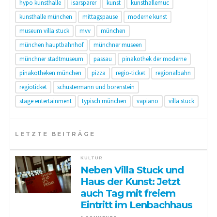
hypo kunsthalle
isarsparer
kunst
kunsthallemuc
kunsthalle münchen
mittagspause
moderne kunst
museum villa stuck
mvv
münchen
münchen hauptbahnhof
münchner museen
münchner stadtmuseum
passau
pinakothek der moderne
pinakotheken münchen
pizza
regio-ticket
regionalbahn
regioticket
schustermann und borenstein
stage entertainment
typisch münchen
vapiano
villa stuck
LETZTE BEITRÄGE
KULTUR
Neben Villa Stuck und
Haus der Kunst: Jetzt
auch Tag mit freiem
Eintritt im Lenbachhaus