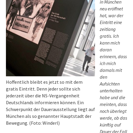
in München
neu eröffnet
hat, war der
Eintritt eine
zeitlang
gratis. Ich
kann mich
daran
erinnern, dass
ich mich
damals mit
den
Hoffentlich bleibt es jetzt so mit dem
Aufsichten
gratis Eintritt. Denn jeder sollte sich
unterhalten
jederzeit über die NS-Vergangenheit
habe und die
Deutschlands informieren können. Ein
meinten, dass
Schwerpunkt der Dauerausstellung liegt auf
noch überlegt
München als so genannter Hauptstadt der
werde, ob das
Bewegung. (Foto: Winderl)
künftig auf
Dauer der Fall