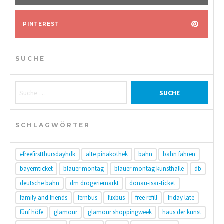
PINTEREST
SUCHE
Suche nach:
SCHLAGWÖRTER
#freefirstthursdayhdk
alte pinakothek
bahn
bahn fahren
bayernticket
blauer montag
blauer montag kunsthalle
db
deutsche bahn
dm drogeriemarkt
donau-isar-ticket
family and friends
fernbus
flixbus
free refill
friday late
fünf höfe
glamour
glamour shoppingweek
haus der kunst