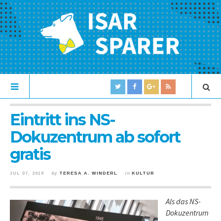
Eintritt ins NS-
Dokuzentrum ab sofort
gratis
JUL 07, 2019
by
TERESA A. WINDERL
in
KULTUR
Als das NS-
Dokuzentrum