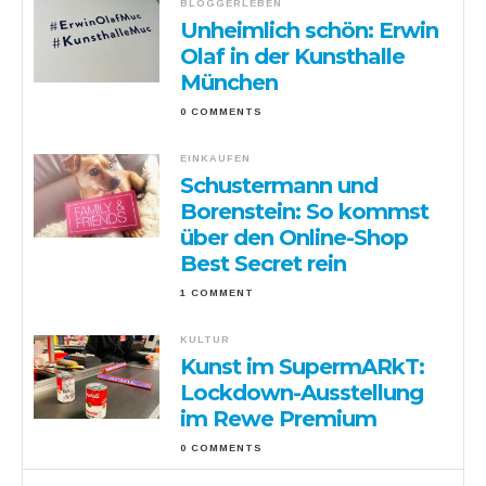
BLOGGERLEBEN
Unheimlich schön: Erwin
Olaf in der Kunsthalle
München
0 COMMENTS
EINKAUFEN
Schustermann und
Borenstein: So kommst
über den Online-Shop
Best Secret rein
1 COMMENT
KULTUR
Kunst im SupermARkT:
Lockdown-Ausstellung
im Rewe Premium
0 COMMENTS