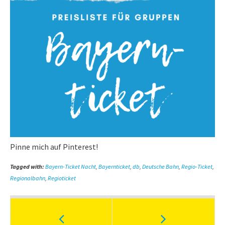
Pinne mich auf Pinterest!
Tagged with:
Bayern-Ticket Nacht
,
Bayernticket
,
db
,
Deutsche Bahn
,
Regio-Ticket
,
Regionalbahn
,
Regioticket