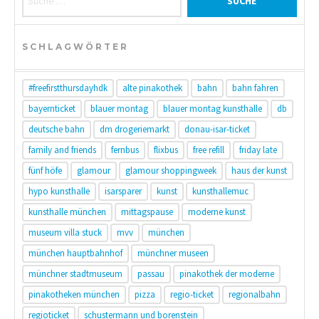
SCHLAGWÖRTER
#freefirstthursdayhdk
alte pinakothek
bahn
bahn fahren
bayernticket
blauer montag
blauer montag kunsthalle
db
deutsche bahn
dm drogeriemarkt
donau-isar-ticket
family and friends
fernbus
flixbus
free refill
friday late
fünf höfe
glamour
glamour shoppingweek
haus der kunst
hypo kunsthalle
isarsparer
kunst
kunsthallemuc
kunsthalle münchen
mittagspause
moderne kunst
museum villa stuck
mvv
münchen
münchen hauptbahnhof
münchner museen
münchner stadtmuseum
passau
pinakothek der moderne
pinakotheken münchen
pizza
regio-ticket
regionalbahn
regioticket
schustermann und borenstein