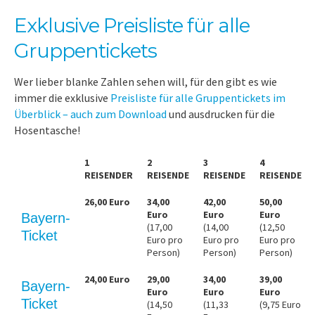
Exklusive Preisliste für alle
Gruppentickets
Wer lieber blanke Zahlen sehen will, für den gibt es wie
immer die exklusive
Preisliste für alle Gruppentickets im
Überblick – auch zum Download
und ausdrucken für die
Hosentasche!
1
2
3
4
REISENDER
REISENDE
REISENDE
REISENDE
26,00 Euro
34,00
42,00
50,00
Euro
Euro
Euro
Bayern-
(17,00
(14,00
(12,50
Ticket
Euro pro
Euro pro
Euro pro
Person)
Person)
Person)
24,00 Euro
29,00
34,00
39,00
Bayern-
Euro
Euro
Euro
Ticket
(14,50
(11,33
(9,75 Euro