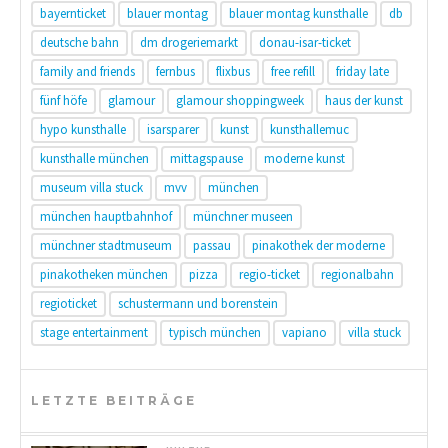
bayernticket
blauer montag
blauer montag kunsthalle
db
deutsche bahn
dm drogeriemarkt
donau-isar-ticket
family and friends
fernbus
flixbus
free refill
friday late
fünf höfe
glamour
glamour shoppingweek
haus der kunst
hypo kunsthalle
isarsparer
kunst
kunsthallemuc
kunsthalle münchen
mittagspause
moderne kunst
museum villa stuck
mvv
münchen
münchen hauptbahnhof
münchner museen
münchner stadtmuseum
passau
pinakothek der moderne
pinakotheken münchen
pizza
regio-ticket
regionalbahn
regioticket
schustermann und borenstein
stage entertainment
typisch münchen
vapiano
villa stuck
LETZTE BEITRÄGE