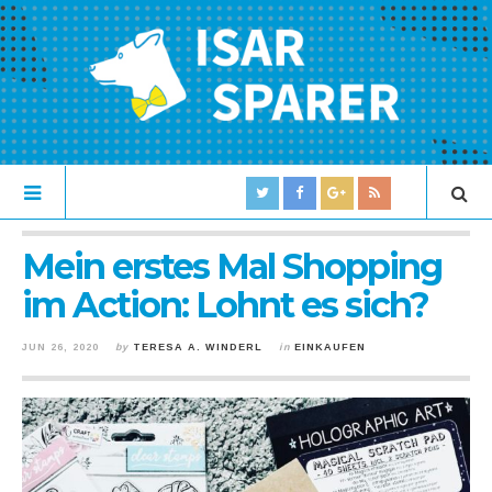
Mein erstes Mal Shopping
im Action: Lohnt es sich?
JUN 26, 2020
by
TERESA A. WINDERL
in
EINKAUFEN